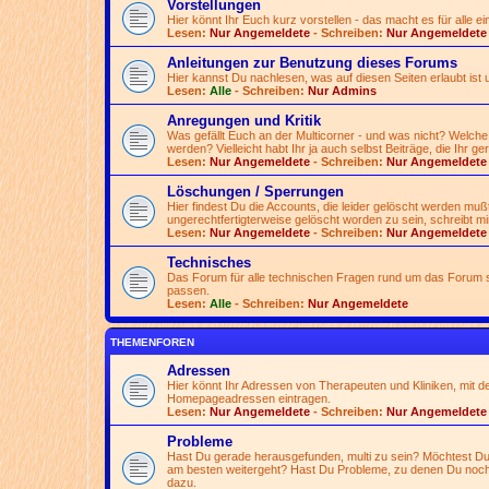
Vorstellungen
Hier könnt Ihr Euch kurz vorstellen - das macht es für alle ei
Lesen:
Nur Angemeldete
- Schreiben:
Nur Angemeldete
Anleitungen zur Benutzung dieses Forums
Hier kannst Du nachlesen, was auf diesen Seiten erlaubt ist 
Lesen:
Alle
- Schreiben:
Nur Admins
Anregungen und Kritik
Was gefällt Euch an der Multicorner - und was nicht? Welche
werden? Vielleicht habt Ihr ja auch selbst Beiträge, die Ihr ge
Lesen:
Nur Angemeldete
- Schreiben:
Nur Angemeldete
Löschungen / Sperrungen
Hier findest Du die Accounts, die leider gelöscht werden mu
ungerechtfertigterweise gelöscht worden zu sein, schreibt mir
Lesen:
Nur Angemeldete
- Schreiben:
Nur Angemeldete
Technisches
Das Forum für alle technischen Fragen rund um das Forum se
passen.
Lesen:
Alle
- Schreiben:
Nur Angemeldete
THEMENFOREN
Adressen
Hier könnt Ihr Adressen von Therapeuten und Kliniken, mit d
Homepageadressen eintragen.
Lesen:
Nur Angemeldete
- Schreiben:
Nur Angemeldete
Probleme
Hast Du gerade herausgefunden, multi zu sein? Möchtest Du 
am besten weitergeht? Hast Du Probleme, zu denen Du noch
dazu.