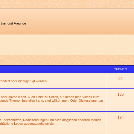
artner und Freunde
THEMEN
50
erändert oder hinzugefügt wurden.
125
 oder davon lesen. Auch Links zu Seiten, auf denen man Videos zum
gende Themen bestellen kann, sind willkommen. Oder Diskussionen zu
184
s, Zeitschriften, Radiosendungen und allen möglichen anderen Medien
alltägliche Leben ausgetauscht werden.