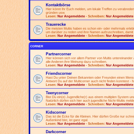
Kontaktbörse
Hier könnt Ihr Euch melden, um lokale Treffen zu verabreden
gründen usw.
Lesen:
Nur Angemeldete
- Schreiben:
Nur Angemeldete
Trauerecke
Die meisten Multis haben es schon ein- oder mehrmals erlebt
um darüber zu reden und ihre Namen aufzuschreiben, damit 
Lesen:
Nur Angemeldete
- Schreiben:
Nur Angemeldete
CORNER
Partnercorner
Hier können sich vor allem Partner von Multis untereinander a
alle Anderen ihre Meinung dazu schreiben.
Lesen:
Nur Angemeldete
- Schreiben:
Nur Angemeldete
Friendscorner
Hast Du unter Deinen Bekannten oder Freunden einen Mensche
Antwort Du auf der Multicorner auch nicht finden konntest - h
Lesen:
Nur Angemeldete
- Schreiben:
Nur Angemeldete
Teenycorner
Bist Du ein(e) Jugendliche(r) aus einem multiplen System und
Natürlich dürfen sich hier auch jugendliche Nicht-Multis meld
Lesen:
Nur Angemeldete
- Schreiben:
Nur Angemeldete
Kidscorner
Das ist die Ecke für die Kleinen. Hier dürfen Große nur schr
Außenkind bist, ist ganz egal.
Lesen:
Nur Angemeldete
- Schreiben:
Nur Angemeldete
Darkcorner