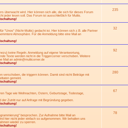
235
rs überwacht wird. Hier können sich alle, die sich für dieses Forum
 jeder lesen soll. Das Forum ist ausschließlich für Multis.
ischaltung!
32
für "Unos" (Nicht-Multis) gedacht ist. Hier können sich z.B. alle Partner
hemmtere Atmosphäre. Für die Anmeldung bitte eine Mail an
ischaltung!
92
nahezu) keine Regeln. Anmeldung auf eigene Verantwortung,
de Texte werden nicht in die Triggercorner verschoben. Weitere
ne Mail an
admin@multicorner.de
ischaltung!
280
 verschoben, die triggern können. Damit sind nicht Beiträge mit
ltaten gemeint.
ischaltung!
67
eren Tage wie Weihnachten, Ostern, Geburtstage, Todestage,
d der Zutritt nur auf Anfrage mit Begründung gegeben.
ischaltung!
78
grammierung" besprochen. Zur Aufnahme bitte Mail an
rd hier nicht jeder einfach so aufgenommen. Wir behalten uns
ahmen wieder zu sperren.
ischaltung!