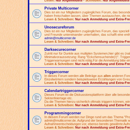
Lesen:
Nur Angemeldete
- Schreiben:
Nur Angemeldete
Private Multicorner
Dies ist ein nur Mitgliedern zugängliches Forum, das besonde
haben freischalten lassen, über Themen austauschen, die nicht
Lesen & Schreiben:
Nur nach Anmeldung und Extra-Fre
Unosecureforum
Dies ist ein nur Mitgliedern zugängliches Forum, das speziell 
und Freunde untereinander unterhalten, das schafft eine ent
admin@multicorner.de
Lesen & Schreiben:
Nur nach Anmeldung und Extra-Fre
Darksecurecorner
Zutritt nur für Dunkle aus multiplen Systemen,hier gibt es (
Minimalvoraussetzung: Rang "Eckchensuchende(r)". Triggern
Triggerwarnungen sind nicht nötig.Für die Anmeldung bitte ei
Lesen & Schreiben:
Nur nach Anmeldung und Extra-Fre
Triggercorner
In dieses Forum werden alle Beiträge aus
allen
anderen Foren
Einzelwörtern sondern beispielsweise Erzählungen von Greue
Lesen & Schreiben:
Nur nach Anmeldung und Extra-Fre
Calendartriggercorner
Dieses Forum ist die Diskussionsplattform über alle besond
Sektenfeiertage etc.
Da die Themen hierzu sicherlich oftmals triggern können, wir
Lesen & Schreiben:
Nur nach Anmeldung und Extra-Fre
Programmingcorner
In diesem Forum werden nur Dinge rund um das Thema "Pro
admin@multicorner.de
. Aufgrund der besonderen Thematik wi
Aufnahmeentscheidungen vor, ebenso bereits gewährte Aufn
Lesen & Schreiben:
Nur nach Anmeldung und Extra-Fre