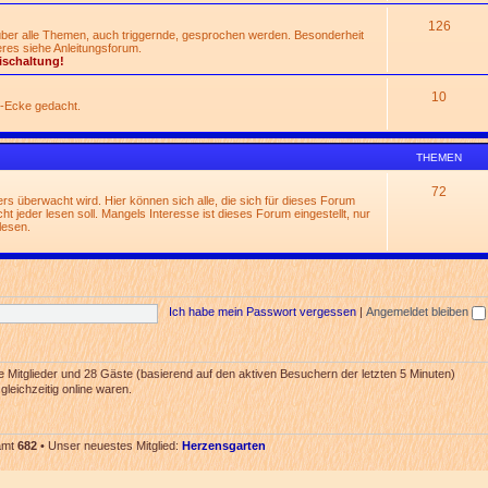
126
 über alle Themen, auch triggernde, gesprochen werden. Besonderheit
res siehe Anleitungsforum.
ischaltung!
10
n-Ecke gedacht.
THEMEN
72
rs überwacht wird. Hier können sich alle, die sich für dieses Forum
t jeder lesen soll. Mangels Interesse ist dieses Forum eingestellt, nur
lesen.
Ich habe mein Passwort vergessen
|
Angemeldet bleiben
re Mitglieder und 28 Gäste (basierend auf den aktiven Besuchern der letzten 5 Minuten)
leichzeitig online waren.
samt
682
• Unser neuestes Mitglied:
Herzensgarten