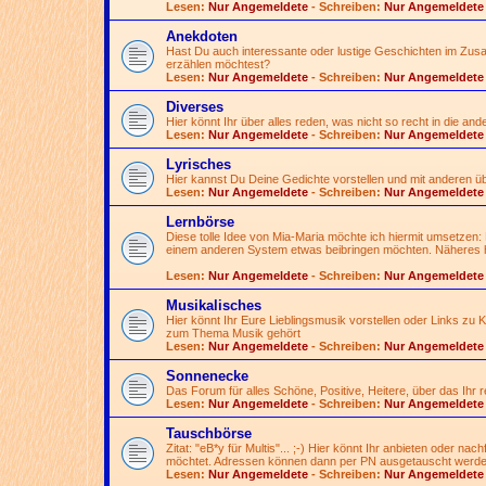
Lesen:
Nur Angemeldete
- Schreiben:
Nur Angemeldete
Anekdoten
Hast Du auch interessante oder lustige Geschichten im Zusa
erzählen möchtest?
Lesen:
Nur Angemeldete
- Schreiben:
Nur Angemeldete
Diverses
Hier könnt Ihr über alles reden, was nicht so recht in die an
Lesen:
Nur Angemeldete
- Schreiben:
Nur Angemeldete
Lyrisches
Hier kannst Du Deine Gedichte vorstellen und mit anderen 
Lesen:
Nur Angemeldete
- Schreiben:
Nur Angemeldete
Lernbörse
Diese tolle Idee von Mia-Maria möchte ich hiermit umsetzen:
einem anderen System etwas beibringen möchten. Näheres h
Lesen:
Nur Angemeldete
- Schreiben:
Nur Angemeldete
Musikalisches
Hier könnt Ihr Eure Lieblingsmusik vorstellen oder Links zu
zum Thema Musik gehört
Lesen:
Nur Angemeldete
- Schreiben:
Nur Angemeldete
Sonnenecke
Das Forum für alles Schöne, Positive, Heitere, über das Ihr
Lesen:
Nur Angemeldete
- Schreiben:
Nur Angemeldete
Tauschbörse
Zitat: "eB*y für Multis"...
;-)
Hier könnt Ihr anbieten oder nac
möchtet. Adressen können dann per PN ausgetauscht werde
Lesen:
Nur Angemeldete
- Schreiben:
Nur Angemeldete