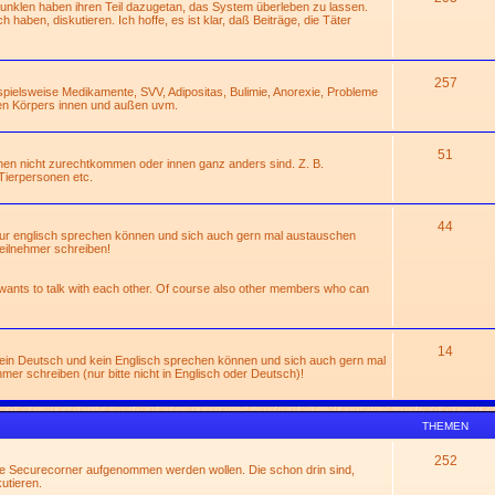
Dunklen haben ihren Teil dazugetan, das System überleben zu lassen.
 haben, diskutieren. Ich hoffe, es ist klar, daß Beiträge, die Täter
257
ispielsweise Medikamente, SVV, Adipositas, Bulimie, Anorexie, Probleme
en Körpers innen und außen uvm.
51
hen nicht zurechtkommen oder innen ganz anders sind. Z. B.
Tierpersonen etc.
44
 nur englisch sprechen können und sich auch gern mal austauschen
eilnehmer schreiben!
 wants to talk with each other. Of course also other members who can
14
 kein Deutsch und kein Englisch sprechen können und sich auch gern mal
r schreiben (nur bitte nicht in Englisch oder Deutsch)!
THEMEN
252
die Securecorner aufgenommen werden wollen. Die schon drin sind,
utieren.