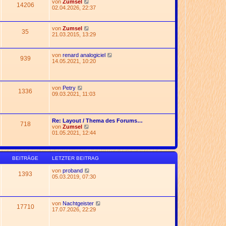
N
von
Zumsel
t
14206
e
e
02.04.2026, 22:37
r
r
u
a
B
e
g
e
s
N
von
Zumsel
i
35
t
e
21.03.2015, 13:29
t
e
u
r
r
e
a
B
s
g
N
von
renard analogiciel
e
939
t
e
14.05.2021, 10:20
i
e
u
t
r
e
r
B
s
a
e
t
g
N
von
Petry
i
1336
e
e
09.03.2021, 11:03
t
r
u
r
B
e
a
e
s
g
i
t
Re: Layout / Thema des Forums…
t
718
e
N
von
Zumsel
r
r
e
01.05.2021, 12:44
a
B
u
g
e
e
i
s
t
t
BEITRÄGE
LETZTER BEITRAG
r
e
a
r
N
von
proband
g
1393
B
e
05.03.2019, 07:30
e
u
i
e
t
s
r
t
N
von
Nachtgeister
a
17710
e
e
17.07.2026, 22:29
g
r
u
B
e
e