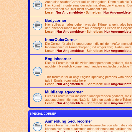
Auch eine solche Corner soll es hier geben. Denn auch die 
Hier könnt Ihr untereinander oder mit allen, die Fragen an Euch
verherrlichen o.ä. hier nicht erwünscht sind!
Lesen:
Nur Angemeldete
- Schreiben:
Nur Angemeldete
Bodycorner
Hier soll es um alles gehen, was den Körper angeht, also be
der Innenpersonen mit dem Außenkörper, Erleben des eigen
Lesen:
Nur Angemeldete
- Schreiben:
Nur Angemeldete
InnerOuterCorner
Die Corner für alle Innenpersonen, die mit dem Außenmensc
Innenmänner im Frauenkörper (und umgekehrt), Fabel- und 
Lesen:
Nur Angemeldete
- Schreiben:
Nur Angemeldete
Englishcorner
Dieses Forum ist für die vielen Innenpersonen gedacht, die
möchten. Natürlich können auch andere englischsprachige T
---------
This forum is for all only English-speaking persons who also
talk in English can write here!
Lesen:
Nur Angemeldete
- Schreiben:
Nur Angemeldete
Multilanguagecorner
Dieses Forum ist für die vielen Innenpersonen gedacht, die
austauschen möchten. Natürlich können auch andere Teilnehme
Lesen:
Nur Angemeldete
- Schreiben:
Nur Angemeldete
SPECIAL CORNER
Anmeldung Securecorner
Dieses Forum ist nur für Anmeldewünsche von allen, die in 
können hier dann zustimmen oder ablehnen und darüber disk