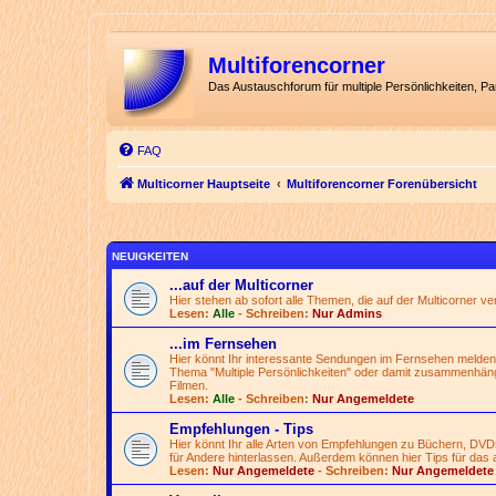
Multiforencorner
Das Austauschforum für multiple Persönlichkeiten, P
FAQ
Multicorner Hauptseite
Multiforencorner Forenübersicht
NEUIGKEITEN
...auf der Multicorner
Hier stehen ab sofort alle Themen, die auf der Multicorner v
Lesen:
Alle
- Schreiben:
Nur Admins
...im Fernsehen
Hier könnt Ihr interessante Sendungen im Fernsehen melden
Thema "Multiple Persönlichkeiten" oder damit zusammenhän
Filmen.
Lesen:
Alle
- Schreiben:
Nur Angemeldete
Empfehlungen - Tips
Hier könnt Ihr alle Arten von Empfehlungen zu Büchern, DVD
für Andere hinterlassen. Außerdem können hier Tips für das 
Lesen:
Nur Angemeldete
- Schreiben:
Nur Angemeldete