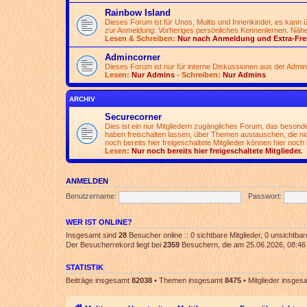
Rainbow Island
Dieses Forum ist für Unos, Multis und Innenkinder, es kann
zur Anmeldung: Vorheriges persönliches Kennenlernen. Nähe
Lesen & Schreiben:
Nur nach Anmeldung und Extra-Fre
Admincorner
Dieses Forum ist nur für interne Diskussionen aus der Admi
Lesen:
Nur Admins
- Schreiben:
Nur Admins
ARCHIV
Securecorner
Dies ist ein nur Mitgliedern zugängliches Forum, das besonde
haben freischalten lassen, über Themen austauschen, die nich
noch bereits hier freigeschaltete Mitglieder können hier noch 
Lesen:
Nur noch bereits hier freigeschaltete Mitglieder.
ANMELDEN
Benutzername:
Passwort:
WER IST ONLINE?
Insgesamt sind
28
Besucher online :: 0 sichtbare Mitglieder, 0 unsichtba
Der Besucherrekord liegt bei
2359
Besuchern, die am 25.06.2026, 08:46 g
STATISTIK
Beiträge insgesamt
82038
• Themen insgesamt
8475
• Mitglieder insge