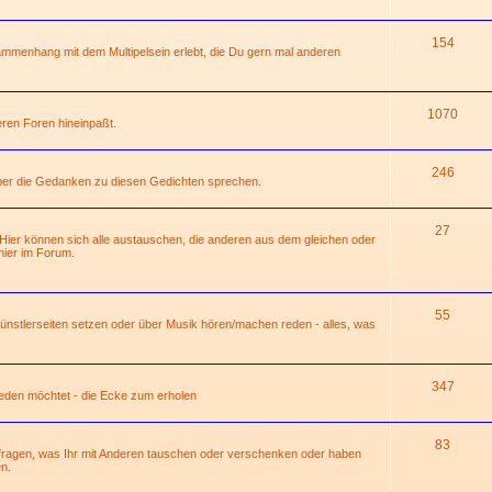
154
mmenhang mit dem Multipelsein erlebt, die Du gern mal anderen
1070
deren Foren hineinpaßt.
246
über die Gedanken zu diesen Gedichten sprechen.
27
 Hier können sich alle austauschen, die anderen aus dem gleichen oder
ier im Forum.
55
 Künstlerseiten setzen oder über Musik hören/machen reden - alles, was
347
 reden möchtet - die Ecke zum erholen
83
hfragen, was Ihr mit Anderen tauschen oder verschenken oder haben
n.