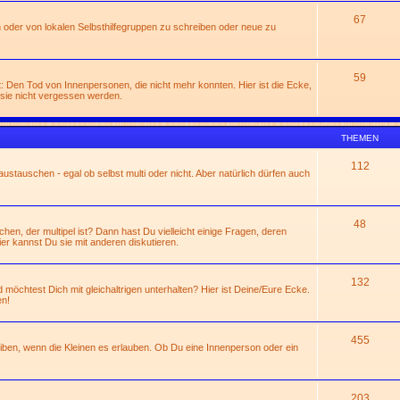
67
 oder von lokalen Selbsthilfegruppen zu schreiben oder neue zu
59
: Den Tod von Innenpersonen, die nicht mehr konnten. Hier ist die Ecke,
sie nicht vergessen werden.
THEMEN
112
ustauschen - egal ob selbst multi oder nicht. Aber natürlich dürfen auch
48
n, der multipel ist? Dann hast Du vielleicht einige Fragen, deren
ier kannst Du sie mit anderen diskutieren.
132
 möchtest Dich mit gleichaltrigen unterhalten? Hier ist Deine/Eure Ecke.
en!
455
eiben, wenn die Kleinen es erlauben. Ob Du eine Innenperson oder ein
203