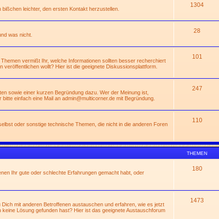
1304
n bißchen leichter, den ersten Kontakt herzustellen.
28
und was nicht.
101
 Themen vermißt Ihr, welche Informationen sollten besser recherchiert
rn veröffentlichen wollt? Hier ist die geeignete Diskussionsplattform.
247
ßten sowie einer kurzen Begründung dazu. Wer der Meinung ist,
 bitte einfach eine Mail an
admin@multicorner.de
mit Begründung.
110
lbst oder sonstige technische Themen, die nicht in die anderen Foren
THEMEN
180
enen Ihr gute oder schlechte Erfahrungen gemacht habt, oder
1473
Dich mit anderen Betroffenen austauschen und erfahren, wie es jetzt
 keine Lösung gefunden hast? Hier ist das geeignete Austauschforum