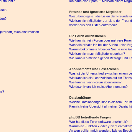
auftaucht?
Ich habe eine Spam-E-Mail von einem Mitgli
alsch!
Freunde und ignorierte Mitglieder
Wozu benötige ich die Listen der Freunde un
rden?
Wie kann ich Mitglieder zur Liste der Freund
wieder aus den Listen entfernen?
fgefordert, mich anzumelden.
Die Foren durchsuchen
Wie kann ich ein Forum oder mehrere For
Weshalb erhalte ich bei der Suche keine Er
Warum bekomme ich bei der Suche eine lee
Wie kann ich nach Mitgliedern suchen?
Wie kann ich meine eigenen Beiträge und T
Abonnements und Lesezeichen
Was ist der Unterschied zwischen einem L
Wie kann ich ein Lesezeichen auf ein Them
Wie kann ich ein Forum abonnieren?
Wie deaktiviere ich meine Abonnements?
gs?
Dateianhänge
Welche Dateianhänge sind in diesem Forum
Kann ich eine Übersicht all meiner Dateian
phpBB betreffende Fragen
Wer hat diese Forensoftware entwickelt?
Warum ist Funktion x oder y nicht enthalten
An wen soll ich mich wenden, falls es Besc