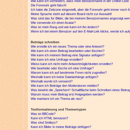
Wie kann ich verhindern, dass mein Benutzername in der Online-Liste 
Die Forenuhr geht falsch!
Ich habe die Zeitzone eingestellt, aber die Forenuhr geht immer noch f
Meine Sprache steht auf diesem Board nicht zur Auswahl!
Was sind das für Bilder, die bei meinem Benutzernamen angezeigt we
Wie verwende ich einen Avatar?
Was ist mein Rang und wie kann ich ihn ändern?
Wenn ich bei einem Benutzer auf den E-Mail-Link klicke, werde ich au
Beiträge schreiben
Wie erstelle ich ein neues Thema oder eine Antwort?
Wie kann ich einen Beitrag bearbeiten oder löschen?
Wie kann ich meinem Beitrag eine Signatur anfügen?
Wie kann ich eine Umfrage erstellen?
Wieso kann ich nicht mehr Antwortmöglichkeiten erstellen?
Wie bearbeite oder lösche ich eine Umfrage?
Warum kann ich auf bestimmte Foren nicht zugreifen?
Weshalb kann ich keine Dateianhänge anfügen?
Weshalb wurde ich verwarnt?
Wie kann ich Beiträge den Moderatoren melden?
Was bewirkt die „Speichern“-Schaltfläche beim Schreiben eines Beitra
Warum muss mein Beitrag erst freigegeben werden?
Wie markiere ich ein Thema als neu?
Textformatierung und Thementypen
Was ist BBCode?
Kann ich HTML benutzen?
Was sind Smileys?
Kann ich Bilder in meine Beiträge einfügen?