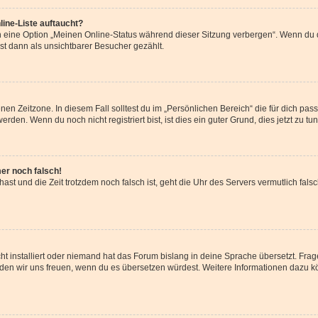
ine-Liste auftaucht?
n eine Option „Meinen Online-Status während dieser Sitzung verbergen“. Wenn du d
st dann als unsichtbarer Besucher gezählt.
en Zeitzone. In diesem Fall solltest du im „Persönlichen Bereich“ die für dich passe
den. Wenn du noch nicht registriert bist, ist dies ein guter Grund, dies jetzt zu tun
mer noch falsch!
t hast und die Zeit trotzdem noch falsch ist, geht die Uhr des Servers vermutlich fal
t installiert oder niemand hat das Forum bislang in deine Sprache übersetzt. Frag
, würden wir uns freuen, wenn du es übersetzen würdest. Weitere Informationen dazu