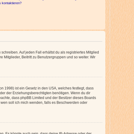
s kontaktieren?
chreiben. Auf jeden Fall erhältst du als registriertes Mitglied
e Mitglieder, Beitritt zu Benutzergruppen und so weiter. Wir
n 1998) ist ein Gesetz in den USA, welches festlegt, dass
der der Erziehungsberechtigten benötigen. Wenn du dir
te beachte, dass phpBB Limited und der Besitzer dieses Boards
An wen soll ich mich wenden, falls es Beschwerden oder
en. Es könnte auch sein, dass deine IP-Adresse oder der