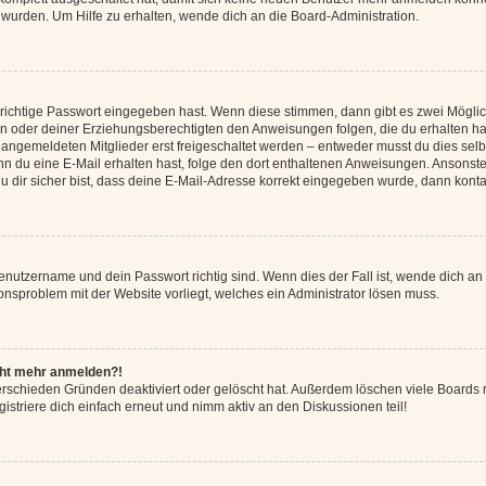
 wurden. Um Hilfe zu erhalten, wende dich an die Board-Administration.
 richtige Passwort eingegeben hast. Wenn diese stimmen, dann gibt es zwei Mögl
tern oder deiner Erziehungsberechtigten den Anweisungen folgen, die du erhalten ha
u angemeldeten Mitglieder erst freigeschaltet werden – entweder musst du dies selbs
. Wenn du eine E-Mail erhalten hast, folge den dort enthaltenen Anweisungen. Ansons
 dir sicher bist, dass deine E-Mail-Adresse korrekt eingegeben wurde, dann kontak
Benutzername und dein Passwort richtig sind. Wenn dies der Fall ist, wende dich a
ionsproblem mit der Website vorliegt, welches ein Administrator lösen muss.
icht mehr anmelden?!
erschieden Gründen deaktiviert oder gelöscht hat. Außerdem löschen viele Boards r
triere dich einfach erneut und nimm aktiv an den Diskussionen teil!