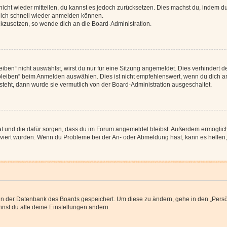
 nicht wieder mitteilen, du kannst es jedoch zurücksetzen. Dies machst du, indem 
 dich schnell wieder anmelden können.
ückzusetzen, so wende dich an die Board-Administration.
en“ nicht auswählst, wirst du nur für eine Sitzung angemeldet. Dies verhindert 
leiben“ beim Anmelden auswählen. Dies ist nicht empfehlenswert, wenn du dich an
 steht, dann wurde sie vermutlich von der Board-Administration ausgeschaltet.
 hat und die dafür sorgen, dass du im Forum angemeldet bleibst. Außerdem ermögli
tiviert wurden. Wenn du Probleme bei der An- oder Abmeldung hast, kann es helfen
n in der Datenbank des Boards gespeichert. Um diese zu ändern, gehe in den „Persö
nst du alle deine Einstellungen ändern.