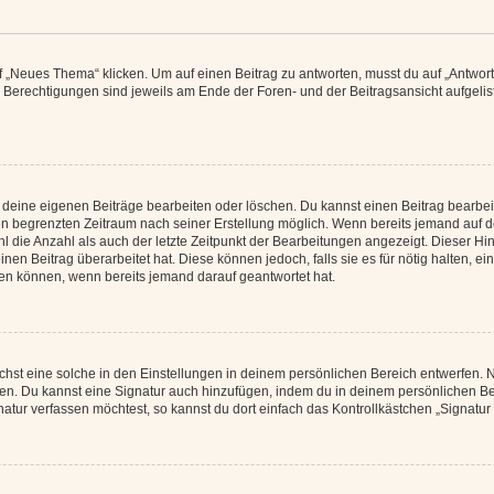
„Neues Thema“ klicken. Um auf einen Beitrag zu antworten, musst du auf „Antworte
e Berechtigungen sind jeweils am Ende der Foren- und der Beitragsansicht aufgeliste
r deine eigenen Beiträge bearbeiten oder löschen. Du kannst einen Beitrag bearbe
inen begrenzten Zeitraum nach seiner Erstellung möglich. Wenn bereits jemand auf de
 die Anzahl als auch der letzte Zeitpunkt der Bearbeitungen angezeigt. Dieser Hi
en Beitrag überarbeitet hat. Diese können jedoch, falls sie es für nötig halten, ei
hen können, wenn bereits jemand darauf geantwortet hat.
st eine solche in den Einstellungen in deinem persönlichen Bereich entwerfen. Na
eren. Du kannst eine Signatur auch hinzufügen, indem du in deinem persönlichen 
atur verfassen möchtest, so kannst du dort einfach das Kontrollkästchen „Signatu