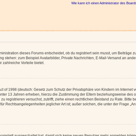
Wie kann ich einen Administrator des Board
istration dieses Forums entscheidet, ob du registriert sein musst, um Beiträge zu s
ung stehen: zum Beispiel Avatarbilder, Private Nachrichten, E-Mail-Versand an ander
 zahlreiche Vorteile bietet.
t of 1998 (deutsch: Gesetz zum Schutz der Privatsphäre von Kindern im Internet vo
unter 13 Jahren erheben, hierzu die Zustimmung der Eltern beziehungsweise des o
h zu registrieren versuchst, zutrifft, ziehe einen rechtlichen Beistand zu Rate. Bit
für Rechtsangelegenheiten jeglicher Art ist; außer solchen, die unter der Frage „
.
g komplett ausgeschaltet hat, damit sich keine neuen Benutzer mehr anmelden könn