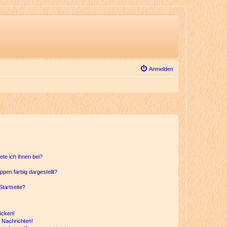
Anmelden
ete ich ihnen bei?
en farbig dargestellt?
tartseite?
icken!
 Nachrichten!