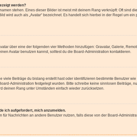
gezeigt werden?
amen stehen. Eines dieser Bilder ist meist mit deinem Rang verknüpft: Oft sind di
ld wird auch als „Avatar“ bezeichnet. Es handelt sich hierbei in der Regel um ein
 Avatar über eine der folgenden vier Methoden hinzufügen: Gravatar, Galerie, Rem
en Avatar benutzen kannst, solltest du die Board-Administration kontaktieren.
viele Beiträge du bislang erstellt hast oder identifizieren bestimmte Benutzer w
 Board-Administration festgelegt wurden. Bitte schreibe keine sinnlosen Beiträge
wird deinen Rang unter Umständen einfach wieder zurücksetzen.
rde ich aufgefordert, mich anzumelden.
ion für Nachrichten an andere Benutzer nutzen, falls diese von der Board-Administ