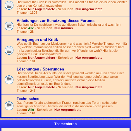
Hier könnt Ihr Euch kurz vorstellen - das macht es für alle ein bißchen leichter,
den ersten Kontakt herzustellen.
Lesen:
Nur Angemeldete
- Schreiben:
Nur Angemeldete
Themen:
1304
Anleitungen zur Benutzung dieses Forums
Hier kannst Du nachlesen, was auf diesen Seiten erlaubt ist und was nicht.
Lesen:
Alle
- Schreiben:
Nur Admins
Themen:
28
Anregungen und Kritik
Was gefällt Euch an der Multicorner - und was nicht? Welche Themen vermißt
Ihr, welche Informationen sollten besser recherchiert werden? Vielleicht habt
Ihr ja auch selbst Beiträge, die Ihr gern veröffentlichen wollt? Hier ist die
geeignete Diskussionsplattform.
Lesen:
Nur Angemeldete
- Schreiben:
Nur Angemeldete
Themen:
101
Löschungen / Sperrungen
Hier findest Du die Accounts, die leider gelöscht werden mußten sowie einer
kurzen Begründung dazu. Wer der Meinung ist, ungerechtfertigterweise
gelöscht worden zu sein, schreibt mir bitte einfach eine Mail an
admin@multicorner.de
mit Begründung.
Lesen:
Nur Angemeldete
- Schreiben:
Nur Angemeldete
Themen:
247
Technisches
Das Forum für alle technischen Fragen rund um das Forum selbst oder
sonstige technische Themen, die nicht in die anderen Foren passen.
Lesen:
Alle
- Schreiben:
Nur Angemeldete
Themen:
110
Themenforen