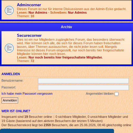
Admincorner
Dieses Forum ist nur für interne Diskussionen aus der Admin-Ecke gedacht.
Lesen:
Nur Admins
- Schreiben:
Nur Admins
Themen:
10
Archiv
Securecorner
Dies ist ein nur Mitgliedern zugängliches Forum, das besonders überwacht
wird. Hier können sich alle, die sich für dieses Forum haben freischalten
lassen, über Themen austauschen, die nicht jeder lesen soll. Mangels
Interesse ist dieses Forum eingestellt, nur noch bereits hier freigeschaltete
Mitglieder können hier noch lesen.
Lesen:
Nur noch bereits hier freigeschaltete Mitglieder.
Themen:
72
ANMELDEN
Benutzername:
Passwort:
Ich habe mein Passwort vergessen
Angemeldet bleiben
WER IST ONLINE?
Insgesamt sind
19
Besucher online :: 0 sichtbare Mitglieder, 0 unsichtbare Mitglieder und
19 Gäste (basierend auf den aktiven Besuchern der letzten 5 Minuten)
Der Besucherrekord liegt bei
2359
Besuchern, die am 25.06.2026, 08:46 gleichzeitig online
waren.