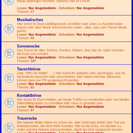
etwas beibringen möchten. Näheres hier im Forum.
Lesen:
Nur Angemeldete
- Schreiben:
Nur Angemeldete
Themen:
27
Musikalisches
Hier könnt Ihr Eure Lieblingsmusik vorstellen oder Links zu Künstlerseiten
setzen oder über Musik hören/machen reden - alles, was zum Thema Musik
gehört
Lesen:
Nur Angemeldete
- Schreiben:
Nur Angemeldete
Themen:
55
Sonnenecke
Das Forum für alles Schöne, Positive, Heitere, über das Ihr reden möchtet -
die Ecke zum erholen
Lesen:
Nur Angemeldete
- Schreiben:
Nur Angemeldete
Themen:
347
Tauschbörse
Zitat: "eB*y für Multis"...
;-)
Hier könnt Ihr anbieten oder nachfragen, was Ihr
mit Anderen tauschen oder verschenken oder haben möchtet. Adressen
können dann per PN ausgetauscht werden.
Lesen:
Nur Angemeldete
- Schreiben:
Nur Angemeldete
Themen:
83
Kontaktbörse
Hier könnt Ihr Euch melden, um lokale Treffen zu verabreden oder von lokalen
Selbsthilfegruppen zu schreiben oder neue zu gründen usw.
Lesen:
Nur Angemeldete
- Schreiben:
Nur Angemeldete
Themen:
67
Trauerecke
Die meisten Multis haben es schon ein- oder mehrmals erlebt: Den Tod von
Innenpersonen, die nicht mehr konnten. Hier ist die Ecke, um darüber zu
reden und ihre Namen aufzuschreiben, damit sie nicht vergessen werden.