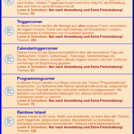
verschoben. Weitere Triggerwarnungen sind nicht nötig.Für die Anmeldung
bitte eine Mail an
admin@multicorner.de
Lesen & Schreiben:
Nur nach Anmeldung und Extra-Freischaltung!
Themen:
92
Triggercorner
In dieses Forum werden alle Beiträge aus
allen
anderen Foren verschoben,
die triggern können. Damit sind nicht Beiträge mit Einzelwörtern sondern
beispielsweise Erzählungen von Greueltaten gemeint.
Lesen & Schreiben:
Nur nach Anmeldung und Extra-Freischaltung!
Themen:
280
Calendartriggercorner
Dieses Forum ist die Diskussionsplattform über alle besonderen Tage wie
Weihnachten, Ostern, Geburtstage, Todestage, Sektenfeiertage etc.
Da die Themen hierzu sicherlich oftmals triggern können, wird der Zutritt nur
auf Anfrage mit Begründung gegeben.
Lesen & Schreiben:
Nur nach Anmeldung und Extra-Freischaltung!
Themen:
67
Programmingcorner
In diesem Forum werden nur Dinge rund um das Thema "Programmierung"
besprochen. Zur Aufnahme bitte Mail an
admin@multicorner.de
. Aufgrund der
besonderen Thematik wird hier nicht jeder einfach so aufgenommen. Wir
behalten uns Aufnahmeentscheidungen vor, ebenso bereits gewährte
Aufnahmen wieder zu sperren.
Lesen & Schreiben:
Nur nach Anmeldung und Extra-Freischaltung!
Themen:
78
Rainbow Island
Dieses Forum ist für Unos, Multis und Innenkinder, es kann über alle Themen,
auch triggernde, gesprochen werden. Besonderheit zur Anmeldung:
Vorheriges persönliches Kennenlernen. Näheres siehe Anleitungsforum.
Lesen & Schreiben:
Nur nach Anmeldung und Extra-Freischaltung!
Themen:
126