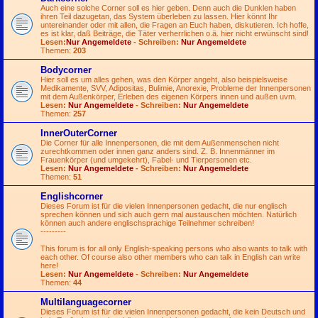
Auch eine solche Corner soll es hier geben. Denn auch die Dunklen haben
ihren Teil dazugetan, das System überleben zu lassen. Hier könnt Ihr
untereinander oder mit allen, die Fragen an Euch haben, diskutieren. Ich hoffe,
es ist klar, daß Beiträge, die Täter verherrlichen o.ä. hier nicht erwünscht sind!
Lesen:
Nur Angemeldete
- Schreiben:
Nur Angemeldete
Themen:
203
Bodycorner
Hier soll es um alles gehen, was den Körper angeht, also beispielsweise
Medikamente, SVV, Adipositas, Bulimie, Anorexie, Probleme der Innenpersonen
mit dem Außenkörper, Erleben des eigenen Körpers innen und außen uvm.
Lesen:
Nur Angemeldete
- Schreiben:
Nur Angemeldete
Themen:
257
InnerOuterCorner
Die Corner für alle Innenpersonen, die mit dem Außenmenschen nicht
zurechtkommen oder innen ganz anders sind. Z. B. Innenmänner im
Frauenkörper (und umgekehrt), Fabel- und Tierpersonen etc.
Lesen:
Nur Angemeldete
- Schreiben:
Nur Angemeldete
Themen:
51
Englishcorner
Dieses Forum ist für die vielen Innenpersonen gedacht, die nur englisch
sprechen können und sich auch gern mal austauschen möchten. Natürlich
können auch andere englischsprachige Teilnehmer schreiben!
---------
This forum is for all only English-speaking persons who also wants to talk with
each other. Of course also other members who can talk in English can write
here!
Lesen:
Nur Angemeldete
- Schreiben:
Nur Angemeldete
Themen:
44
Multilanguagecorner
Dieses Forum ist für die vielen Innenpersonen gedacht, die kein Deutsch und