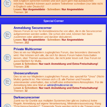
kein Englisch sprechen können und sich auch gern mal austauschen
möchten. Natürlich können auch andere Teilnehmer schreiben (nur bitte nicht
in Englisch oder Deutsch)!
Lesen:
Nur Angemeldete
- Schreiben:
Nur Angemeldete
Themen:
14
Special Corner
Anmeldung Securecorner
Dieses Forum ist nur für Anmeldewünsche von allen, die in die Securecorner
aufgenommen werden wollen. Die schon drin sind, können hier dann
zustimmen oder ablehnen und darüber diskutieren.
Lesen:
Nur Angemeldete
- Schreiben:
Nur Angemeldete
Themen:
252
Private Multicorner
Dies ist ein nur Mitgliedern zugängliches Forum, das besonders überwacht
wird. Hier können sich alle, die sich für dieses Forum haben freischalten
lassen, über Themen austauschen, die nicht jeder lesen soll. Das Forum ist
ausschließlich für Multis.
Lesen & Schreiben:
Nur nach Anmeldung und Extra-Freischaltung!
Themen:
235
Unosecureforum
Dies ist ein nur Mitgliedern zugängliches Forum, das speziell für "Unos" (Nicht-
Multis) gedacht ist. Hier können sich z.B. alle Partner und Freunde
untereinander unterhalten, das schafft eine enthemmtere Atmosphäre. Für die
Anmeldung bitte eine Mail an
admin@multicorner.de
Lesen & Schreiben:
Nur nach Anmeldung und Extra-Freischaltung!
Themen:
32
Darksecurecorner
Zutritt nur für Dunkle aus multiplen Systemen,hier gibt es (nahezu) keine
Regeln. Anmeldung auf eigene Verantwortung, Minimalvoraussetzung: Rang
"Eckchensuchende(r)". Triggernde Texte werden nicht in die Triggercorner