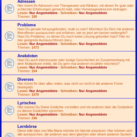
Adressen
Hier könnt Ihr Adressen von Therapeuten und Kliniken, mit denen Ihr gute oder
schlechte Erfahrungen gemacht habt, oder Homepageadressen eintragen.
Lesen:
Nur Angemeldete
- Schreiben:
Nur Angemeldete
Themen:
180
Probleme
Hast Du gerade herausgefunden, multi zu sein? Möchtest Du Dich mit anderen
Betroffenen austauschen und erfahren, wie es jetzt am besten weitergeht?
Hast Du Probleme, zu denen Du noch keine Lösung gefunden hast? Hier ist
das geeignete Austauschforum dazu.
Lesen:
Nur Angemeldete
- Schreiben:
Nur Angemeldete
Themen:
1473
Anekdoten
Hast Du auch interessante oder lustige Geschichten im Zusammenhang mit
dem Multipelsein erlebt, die Du gern mal anderen erzählen möchtest?
Lesen:
Nur Angemeldete
- Schreiben:
Nur Angemeldete
Themen:
154
Diverses
Hier könnt Ihr über alles reden, was nicht so recht in die anderen Foren
hineinpaßt.
Lesen:
Nur Angemeldete
- Schreiben:
Nur Angemeldete
Themen:
1070
Lyrisches
Hier kannst Du Deine Gedichte vorstellen und mit anderen über die Gedanken
zu diesen Gedichten sprechen.
Lesen:
Nur Angemeldete
- Schreiben:
Nur Angemeldete
Themen:
246
Lernbörse
Diese tolle Idee von Mia-Maria möchte ich hiermit umsetzen: Hier können sich
alle austauschen, die anderen aus dem gleichen oder einem anderen System