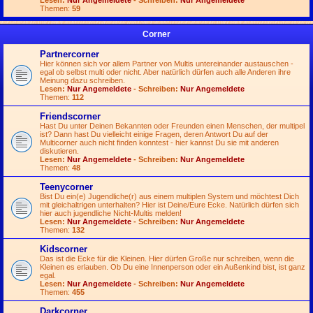
Lesen:
Nur Angemeldete
- Schreiben:
Nur Angemeldete
Themen:
59
Corner
Partnercorner
Hier können sich vor allem Partner von Multis untereinander austauschen -
egal ob selbst multi oder nicht. Aber natürlich dürfen auch alle Anderen ihre
Meinung dazu schreiben.
Lesen:
Nur Angemeldete
- Schreiben:
Nur Angemeldete
Themen:
112
Friendscorner
Hast Du unter Deinen Bekannten oder Freunden einen Menschen, der multipel
ist? Dann hast Du vielleicht einige Fragen, deren Antwort Du auf der
Multicorner auch nicht finden konntest - hier kannst Du sie mit anderen
diskutieren.
Lesen:
Nur Angemeldete
- Schreiben:
Nur Angemeldete
Themen:
48
Teenycorner
Bist Du ein(e) Jugendliche(r) aus einem multiplen System und möchtest Dich
mit gleichaltrigen unterhalten? Hier ist Deine/Eure Ecke. Natürlich dürfen sich
hier auch jugendliche Nicht-Multis melden!
Lesen:
Nur Angemeldete
- Schreiben:
Nur Angemeldete
Themen:
132
Kidscorner
Das ist die Ecke für die Kleinen. Hier dürfen Große nur schreiben, wenn die
Kleinen es erlauben. Ob Du eine Innenperson oder ein Außenkind bist, ist ganz
egal.
Lesen:
Nur Angemeldete
- Schreiben:
Nur Angemeldete
Themen:
455
Darkcorner