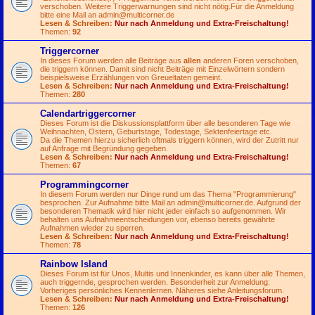
verschoben. Weitere Triggerwarnungen sind nicht nötig.Für die Anmeldung
bitte eine Mail an
admin@multicorner.de
Lesen & Schreiben:
Nur nach Anmeldung und Extra-Freischaltung!
Themen:
92
Triggercorner
In dieses Forum werden alle Beiträge aus
allen
anderen Foren verschoben,
die triggern können. Damit sind nicht Beiträge mit Einzelwörtern sondern
beispielsweise Erzählungen von Greueltaten gemeint.
Lesen & Schreiben:
Nur nach Anmeldung und Extra-Freischaltung!
Themen:
280
Calendartriggercorner
Dieses Forum ist die Diskussionsplattform über alle besonderen Tage wie
Weihnachten, Ostern, Geburtstage, Todestage, Sektenfeiertage etc.
Da die Themen hierzu sicherlich oftmals triggern können, wird der Zutritt nur
auf Anfrage mit Begründung gegeben.
Lesen & Schreiben:
Nur nach Anmeldung und Extra-Freischaltung!
Themen:
67
Programmingcorner
In diesem Forum werden nur Dinge rund um das Thema "Programmierung"
besprochen. Zur Aufnahme bitte Mail an
admin@multicorner.de
. Aufgrund der
besonderen Thematik wird hier nicht jeder einfach so aufgenommen. Wir
behalten uns Aufnahmeentscheidungen vor, ebenso bereits gewährte
Aufnahmen wieder zu sperren.
Lesen & Schreiben:
Nur nach Anmeldung und Extra-Freischaltung!
Themen:
78
Rainbow Island
Dieses Forum ist für Unos, Multis und Innenkinder, es kann über alle Themen,
auch triggernde, gesprochen werden. Besonderheit zur Anmeldung:
Vorheriges persönliches Kennenlernen. Näheres siehe Anleitungsforum.
Lesen & Schreiben:
Nur nach Anmeldung und Extra-Freischaltung!
Themen:
126