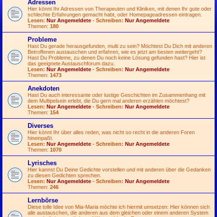
Adressen
Hier könnt Ihr Adressen von Therapeuten und Kliniken, mit denen Ihr gute oder
schlechte Erfahrungen gemacht habt, oder Homepageadressen eintragen.
Lesen:
Nur Angemeldete
- Schreiben:
Nur Angemeldete
Themen:
180
Probleme
Hast Du gerade herausgefunden, multi zu sein? Möchtest Du Dich mit anderen
Betroffenen austauschen und erfahren, wie es jetzt am besten weitergeht?
Hast Du Probleme, zu denen Du noch keine Lösung gefunden hast? Hier ist
das geeignete Austauschforum dazu.
Lesen:
Nur Angemeldete
- Schreiben:
Nur Angemeldete
Themen:
1473
Anekdoten
Hast Du auch interessante oder lustige Geschichten im Zusammenhang mit
dem Multipelsein erlebt, die Du gern mal anderen erzählen möchtest?
Lesen:
Nur Angemeldete
- Schreiben:
Nur Angemeldete
Themen:
154
Diverses
Hier könnt Ihr über alles reden, was nicht so recht in die anderen Foren
hineinpaßt.
Lesen:
Nur Angemeldete
- Schreiben:
Nur Angemeldete
Themen:
1070
Lyrisches
Hier kannst Du Deine Gedichte vorstellen und mit anderen über die Gedanken
zu diesen Gedichten sprechen.
Lesen:
Nur Angemeldete
- Schreiben:
Nur Angemeldete
Themen:
246
Lernbörse
Diese tolle Idee von Mia-Maria möchte ich hiermit umsetzen: Hier können sich
alle austauschen, die anderen aus dem gleichen oder einem anderen System