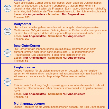
Auch eine solche Corner soll es hier geben. Denn auch die Dunklen haben
ihren Teil dazugetan, das System überleben zu lassen. Hier könnt Ihr
untereinander oder mit allen, die Fragen an Euch haben, diskutieren. Ich hoffe,
es ist klar, daß Beiträge, die Täter verherrlichen o.ä. hier nicht erwünscht sind!
Lesen:
Nur Angemeldete
- Schreiben:
Nur Angemeldete
Themen:
203
Bodycorner
Hier soll es um alles gehen, was den Körper angeht, also beispielsweise
Medikamente, SVV, Adipositas, Bulimie, Anorexie, Probleme der Innenpersonen
mit dem Außenkörper, Erleben des eigenen Körpers innen und außen uvm.
Lesen:
Nur Angemeldete
- Schreiben:
Nur Angemeldete
Themen:
257
InnerOuterCorner
Die Corner für alle Innenpersonen, die mit dem Außenmenschen nicht
zurechtkommen oder innen ganz anders sind. Z. B. Innenmänner im
Frauenkörper (und umgekehrt), Fabel- und Tierpersonen etc.
Lesen:
Nur Angemeldete
- Schreiben:
Nur Angemeldete
Themen:
51
Englishcorner
Dieses Forum ist für die vielen Innenpersonen gedacht, die nur englisch
sprechen können und sich auch gern mal austauschen möchten. Natürlich
können auch andere englischsprachige Teilnehmer schreiben!
---------
This forum is for all only English-speaking persons who also wants to talk with
each other. Of course also other members who can talk in English can write
here!
Lesen:
Nur Angemeldete
- Schreiben:
Nur Angemeldete
Themen:
44
Multilanguagecorner
Dieses Forum ist für die vielen Innenpersonen gedacht, die kein Deutsch und