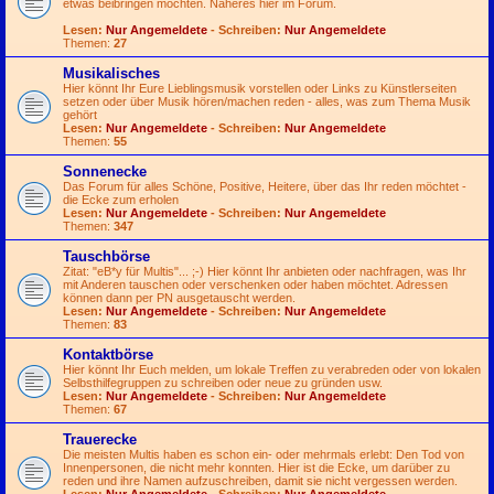
etwas beibringen möchten. Näheres hier im Forum.
Lesen:
Nur Angemeldete
- Schreiben:
Nur Angemeldete
Themen:
27
Musikalisches
Hier könnt Ihr Eure Lieblingsmusik vorstellen oder Links zu Künstlerseiten
setzen oder über Musik hören/machen reden - alles, was zum Thema Musik
gehört
Lesen:
Nur Angemeldete
- Schreiben:
Nur Angemeldete
Themen:
55
Sonnenecke
Das Forum für alles Schöne, Positive, Heitere, über das Ihr reden möchtet -
die Ecke zum erholen
Lesen:
Nur Angemeldete
- Schreiben:
Nur Angemeldete
Themen:
347
Tauschbörse
Zitat: "eB*y für Multis"...
;-)
Hier könnt Ihr anbieten oder nachfragen, was Ihr
mit Anderen tauschen oder verschenken oder haben möchtet. Adressen
können dann per PN ausgetauscht werden.
Lesen:
Nur Angemeldete
- Schreiben:
Nur Angemeldete
Themen:
83
Kontaktbörse
Hier könnt Ihr Euch melden, um lokale Treffen zu verabreden oder von lokalen
Selbsthilfegruppen zu schreiben oder neue zu gründen usw.
Lesen:
Nur Angemeldete
- Schreiben:
Nur Angemeldete
Themen:
67
Trauerecke
Die meisten Multis haben es schon ein- oder mehrmals erlebt: Den Tod von
Innenpersonen, die nicht mehr konnten. Hier ist die Ecke, um darüber zu
reden und ihre Namen aufzuschreiben, damit sie nicht vergessen werden.