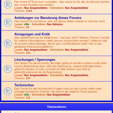
Hier könnt Ihr Euch kurz vorstellen - das macht es für alle ein bißchen leichter,
den ersten Kontakt herzustellen.
Lesen:
Nur Angemeldete
- Schreiben:
Nur Angemeldete
Themen:
1304
Anleitungen zur Benutzung dieses Forums
Hier kannst Du nachlesen, was auf diesen Seiten erlaubt ist und was nicht.
Lesen:
Alle
- Schreiben:
Nur Admins
Themen:
28
Anregungen und Kritik
Was gefällt Euch an der Multicorner - und was nicht? Welche Themen vermißt
Ihr, welche Informationen sollten besser recherchiert werden? Vielleicht habt
Ihr ja auch selbst Beiträge, die Ihr gern veröffentlichen wollt? Hier ist die
geeignete Diskussionsplattform.
Lesen:
Nur Angemeldete
- Schreiben:
Nur Angemeldete
Themen:
101
Löschungen / Sperrungen
Hier findest Du die Accounts, die leider gelöscht werden mußten sowie einer
kurzen Begründung dazu. Wer der Meinung ist, ungerechtfertigterweise
gelöscht worden zu sein, schreibt mir bitte einfach eine Mail an
admin@multicorner.de
mit Begründung.
Lesen:
Nur Angemeldete
- Schreiben:
Nur Angemeldete
Themen:
247
Technisches
Das Forum für alle technischen Fragen rund um das Forum selbst oder
sonstige technische Themen, die nicht in die anderen Foren passen.
Lesen:
Alle
- Schreiben:
Nur Angemeldete
Themen:
110
Themenforen