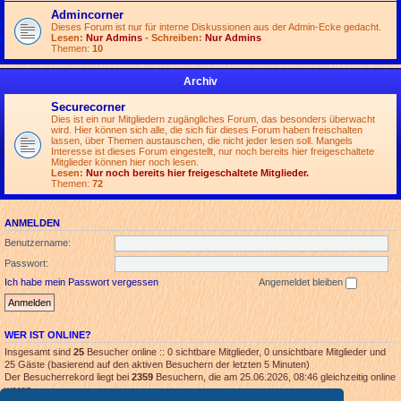
Admincorner
Dieses Forum ist nur für interne Diskussionen aus der Admin-Ecke gedacht.
Lesen:
Nur Admins
- Schreiben:
Nur Admins
Themen:
10
Archiv
Securecorner
Dies ist ein nur Mitgliedern zugängliches Forum, das besonders überwacht
wird. Hier können sich alle, die sich für dieses Forum haben freischalten
lassen, über Themen austauschen, die nicht jeder lesen soll. Mangels
Interesse ist dieses Forum eingestellt, nur noch bereits hier freigeschaltete
Mitglieder können hier noch lesen.
Lesen:
Nur noch bereits hier freigeschaltete Mitglieder.
Themen:
72
ANMELDEN
Benutzername:
Passwort:
Ich habe mein Passwort vergessen
Angemeldet bleiben
WER IST ONLINE?
Insgesamt sind
25
Besucher online :: 0 sichtbare Mitglieder, 0 unsichtbare Mitglieder und
25 Gäste (basierend auf den aktiven Besuchern der letzten 5 Minuten)
Der Besucherrekord liegt bei
2359
Besuchern, die am 25.06.2026, 08:46 gleichzeitig online
waren.