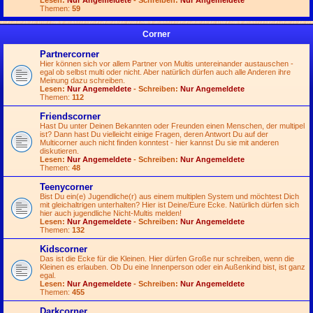
Lesen:
Nur Angemeldete
- Schreiben:
Nur Angemeldete
Themen:
59
Corner
Partnercorner
Hier können sich vor allem Partner von Multis untereinander austauschen -
egal ob selbst multi oder nicht. Aber natürlich dürfen auch alle Anderen ihre
Meinung dazu schreiben.
Lesen:
Nur Angemeldete
- Schreiben:
Nur Angemeldete
Themen:
112
Friendscorner
Hast Du unter Deinen Bekannten oder Freunden einen Menschen, der multipel
ist? Dann hast Du vielleicht einige Fragen, deren Antwort Du auf der
Multicorner auch nicht finden konntest - hier kannst Du sie mit anderen
diskutieren.
Lesen:
Nur Angemeldete
- Schreiben:
Nur Angemeldete
Themen:
48
Teenycorner
Bist Du ein(e) Jugendliche(r) aus einem multiplen System und möchtest Dich
mit gleichaltrigen unterhalten? Hier ist Deine/Eure Ecke. Natürlich dürfen sich
hier auch jugendliche Nicht-Multis melden!
Lesen:
Nur Angemeldete
- Schreiben:
Nur Angemeldete
Themen:
132
Kidscorner
Das ist die Ecke für die Kleinen. Hier dürfen Große nur schreiben, wenn die
Kleinen es erlauben. Ob Du eine Innenperson oder ein Außenkind bist, ist ganz
egal.
Lesen:
Nur Angemeldete
- Schreiben:
Nur Angemeldete
Themen:
455
Darkcorner