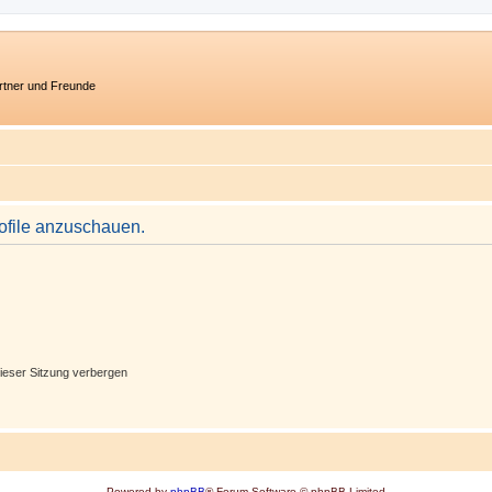
artner und Freunde
rofile anzuschauen.
ieser Sitzung verbergen
Powered by
phpBB
® Forum Software © phpBB Limited