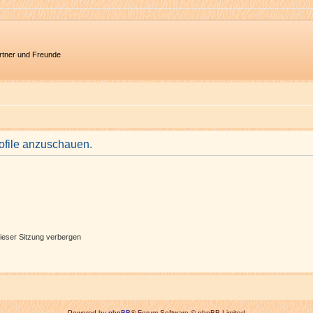
artner und Freunde
rofile anzuschauen.
ieser Sitzung verbergen
Powered by
phpBB
® Forum Software © phpBB Limited