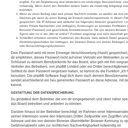
angibst. Für die Registrierung sind mindestens ein eindeutiger Benutzername, ei
notwendig. Wenn durch den Betreiber weitere Daten als notwendig festgelegt wurde
ersichtlich.
Wenn du einen Beitrag oder eine private Nachricht erstellst, so werden die dort 
Gleiches gilt, wenn du einen Beitrag als Entwurf zwischenspeicherst. In diesen Fä
gespeichert. Die IP-Adresse wird weiterhin bei folgenden Aktionen gespeichert: 
zählen Private Nachrichten und Umfragen), Änderungen an zentralen Profildaten (
Benutzer-Passwort) und gescheiterte Anmeldeversuche. Die von deinem Browser 
Agent) wird nur in der „Wer ist online?“-Funktion angezeigt und nicht dauerhaft ge
Schließlich erfordern einzelne Funktionen des Boards, dass weitere Daten gespe
Abstimmungsverhalten bei Umfragen, der Gelesen-Status von deinen Beiträgen ode
oder Benachrichtigungsfunktionen.
Dein Passwort wird mit einer Einwege-Verschlüsselung (Hash) gespeichert, 
dir empfohlen, dieses Passwort nicht auf einer Vielzahl von Webseiten zu 
Schlüssel zu deinem Benutzerkonto für das Board, also geh mit ihm sorgsa
Vertreter des Betreibers, von phpBB Limited oder ein Dritter berechtigterw
Solltest du dein Passwort vergessen haben, so kannst du die Funktion „Ic
benutzen. Die phpBB-Software fragt dich dann nach deinem Benutzername
sendet anschließend ein neu generiertes Passwort an diese Adresse, mit d
kannst.
GESTATTUNG DER DATENSPEICHERUNG
Du gestattest dem Betreiber, die von dir eingegebenen und oben näher spez
das Board betreiben und anbieten zu können.
Darüber hinaus ist der Betreiber berechtigt, im Rahmen einer Interessen
seinen Interessen sowie den Interessen Dritter, Zeitpunkte von Zugriffen u
Adresse und der von deinem Browser übermittelter Browser-Kennung zu spe
Gefahrenabwehr oder zur rechtlichen Nachverfolgbarkeit notwendig ist.