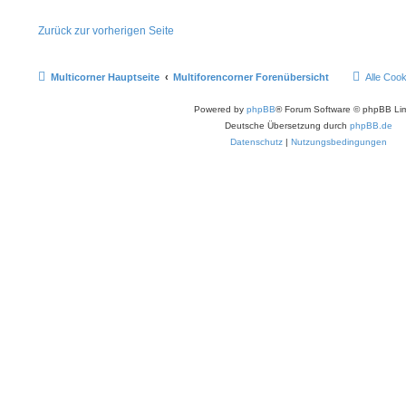
Zurück zur vorherigen Seite
Multicorner Hauptseite
Multiforencorner Forenübersicht
Alle Coo
Powered by
phpBB
® Forum Software © phpBB Lim
Deutsche Übersetzung durch
phpBB.de
Datenschutz
|
Nutzungsbedingungen