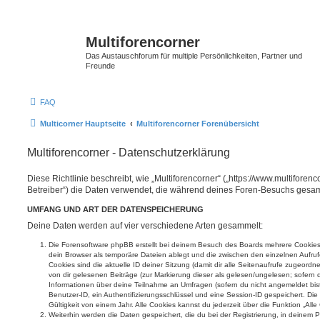
Multiforencorner
Das Austauschforum für multiple Persönlichkeiten, Partner und
Freunde
FAQ
Multicorner Hauptseite
Multiforencorner Forenübersicht
Multiforencorner - Datenschutzerklärung
Diese Richtlinie beschreibt, wie „Multiforencorner“ („https://www.multiforen
Betreiber“) die Daten verwendet, die während deines Foren-Besuchs gesa
UMFANG UND ART DER DATENSPEICHERUNG
Deine Daten werden auf vier verschiedene Arten gesammelt:
Die Forensoftware phpBB erstellt bei deinem Besuch des Boards mehrere Cookies. 
dein Browser als temporäre Dateien ablegt und die zwischen den einzelnen Aufruf
Cookies sind die aktuelle ID deiner Sitzung (damit dir alle Seitenaufrufe zugeord
von dir gelesenen Beiträge (zur Markierung dieser als gelesen/ungelesen; sofern 
Informationen über deine Teilnahme an Umfragen (sofern du nicht angemeldet bis
Benutzer-ID, ein Authentifizierungsschlüssel und eine Session-ID gespeichert. D
Gültigkeit von einem Jahr. Alle Cookies kannst du jederzeit über die Funktion „All
Weiterhin werden die Daten gespeichert, die du bei der Registrierung, in deinem 