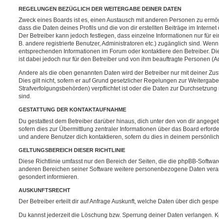
REGELUNGEN BEZÜGLICH DER WEITERGABE DEINER DATEN
Zweck eines Boards ist es, einen Austausch mit anderen Personen zu ermögl
dass die Daten deines Profils und die von dir erstellten Beiträge im Internet
Der Betreiber kann jedoch festlegen, dass einzelne Informationen nur für e
B. andere registrierte Benutzer, Administratoren etc.) zugänglich sind. We
entsprechenden Informationen im Forum oder kontaktiere den Betreiber. Di
ist dabei jedoch nur für den Betreiber und von ihm beauftragte Personen (A
Andere als die oben genannten Daten wird der Betreiber nur mit deiner Zu
Dies gilt nicht, sofern er auf Grund gesetzlicher Regelungen zur Weitergabe
Strafverfolgungsbehörden) verpflichtet ist oder die Daten zur Durchsetzung r
sind.
GESTATTUNG DER KONTAKTAUFNAHME
Du gestattest dem Betreiber darüber hinaus, dich unter den von dir angege
sofern dies zur Übermittlung zentraler Informationen über das Board erforder
und andere Benutzer dich kontaktieren, sofern du dies in deinem persönlich
GELTUNGSBEREICH DIESER RICHTLINIE
Diese Richtlinie umfasst nur den Bereich der Seiten, die die phpBB-Softwar
anderen Bereichen seiner Software weitere personenbezogene Daten verarbe
gesondert informieren.
AUSKUNFTSRECHT
Der Betreiber erteilt dir auf Anfrage Auskunft, welche Daten über dich gespei
Du kannst jederzeit die Löschung bzw. Sperrung deiner Daten verlangen. Kon