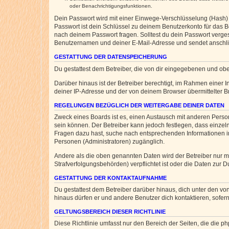
oder Benachrichtigungsfunktionen.
Dein Passwort wird mit einer Einwege-Verschlüsselung (Hash) g
Passwort ist dein Schlüssel zu deinem Benutzerkonto für das Bo
nach deinem Passwort fragen. Solltest du dein Passwort verg
Benutzernamen und deiner E-Mail-Adresse und sendet anschlie
GESTATTUNG DER DATENSPEICHERUNG
Du gestattest dem Betreiber, die von dir eingegebenen und ob
Darüber hinaus ist der Betreiber berechtigt, im Rahmen einer
deiner IP-Adresse und der von deinem Browser übermittelter B
REGELUNGEN BEZÜGLICH DER WEITERGABE DEINER DATEN
Zweck eines Boards ist es, einen Austausch mit anderen Personen
sein können. Der Betreiber kann jedoch festlegen, dass einzeln
Fragen dazu hast, suche nach entsprechenden Informationen im 
Personen (Administratoren) zugänglich.
Andere als die oben genannten Daten wird der Betreiber nur mit
Strafverfolgungsbehörden) verpflichtet ist oder die Daten zur D
GESTATTUNG DER KONTAKTAUFNAHME
Du gestattest dem Betreiber darüber hinaus, dich unter den von
hinaus dürfen er und andere Benutzer dich kontaktieren, sofern
GELTUNGSBEREICH DIESER RICHTLINIE
Diese Richtlinie umfasst nur den Bereich der Seiten, die die 