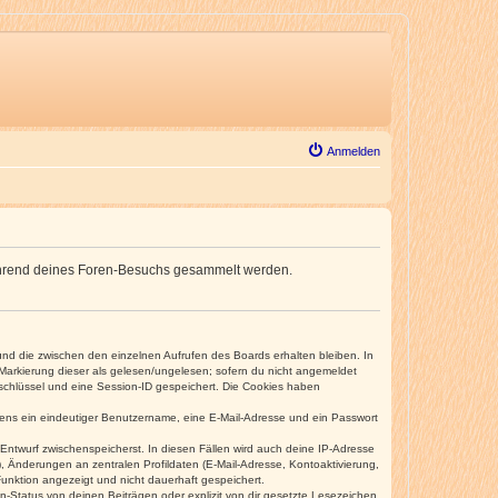
Anmelden
e während deines Foren-Besuchs gesammelt werden.
und die zwischen den einzelnen Aufrufen des Boards erhalten bleiben. In
r Markierung dieser als gelesen/ungelesen; sofern du nicht angemeldet
sschlüssel und eine Session-ID gespeichert. Die Cookies haben
estens ein eindeutiger Benutzername, eine E-Mail-Adresse und ein Passwort
 Entwurf zwischenspeicherst. In diesen Fällen wird auch deine IP-Adresse
, Änderungen an zentralen Profildaten (E-Mail-Adresse, Kontoaktivierung,
unktion angezeigt und nicht dauerhaft gespeichert.
-Status von deinen Beiträgen oder explizit von dir gesetzte Lesezeichen