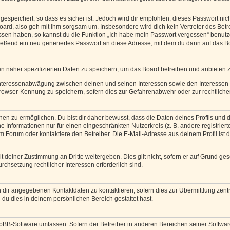
espeichert, so dass es sicher ist. Jedoch wird dir empfohlen, dieses Passwort ni
ard, also geh mit ihm sorgsam um. Insbesondere wird dich kein Vertreter des Betre
essen haben, so kannst du die Funktion „Ich habe mein Passwort vergessen“ benut
ßend ein neu generiertes Passwort an diese Adresse, mit dem du dann auf das Bo
en näher spezifizierten Daten zu speichern, um das Board betreiben und anbieten 
 Interessenabwägung zwischen deinen und seinen Interessen sowie den Interessen D
rowser-Kennung zu speichern, sofern dies zur Gefahrenabwehr oder zur rechtlichen
 zu ermöglichen. Du bist dir daher bewusst, dass die Daten deines Profils und die 
e Informationen nur für einen eingeschränkten Nutzerkreis (z. B. andere registriert
Forum oder kontaktiere den Betreiber. Die E-Mail-Adresse aus deinem Profil ist d
 deiner Zustimmung an Dritte weitergeben. Dies gilt nicht, sofern er auf Grund ge
urchsetzung rechtlicher Interessen erforderlich sind.
 dir angegebenen Kontaktdaten zu kontaktieren, sofern dies zur Übermittlung zentra
 du dies in deinem persönlichen Bereich gestattet hast.
phpBB-Software umfassen. Sofern der Betreiber in anderen Bereichen seiner Softwa