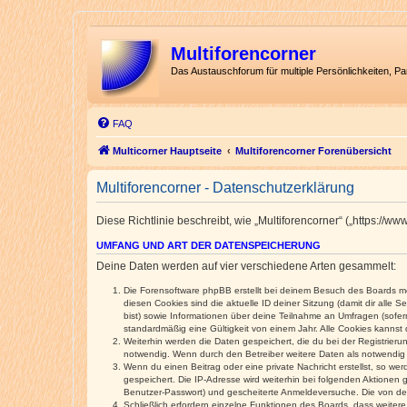
Multiforencorner
Das Austauschforum für multiple Persönlichkeiten, P
FAQ
Multicorner Hauptseite
Multiforencorner Forenübersicht
Multiforencorner - Datenschutzerklärung
Diese Richtlinie beschreibt, wie „Multiforencorner“ („https:/
UMFANG UND ART DER DATENSPEICHERUNG
Deine Daten werden auf vier verschiedene Arten gesammelt:
Die Forensoftware phpBB erstellt bei deinem Besuch des Boards meh
diesen Cookies sind die aktuelle ID deiner Sitzung (damit dir alle
bist) sowie Informationen über deine Teilnahme an Umfragen (sofer
standardmäßig eine Gültigkeit von einem Jahr. Alle Cookies kannst d
Weiterhin werden die Daten gespeichert, die du bei der Registrieru
notwendig. Wenn durch den Betreiber weitere Daten als notwendig fe
Wenn du einen Beitrag oder eine private Nachricht erstellst, so we
gespeichert. Die IP-Adresse wird weiterhin bei folgenden Aktionen
Benutzer-Passwort) und gescheiterte Anmeldeversuche. Die von dein
Schließlich erfordern einzelne Funktionen des Boards, dass weite