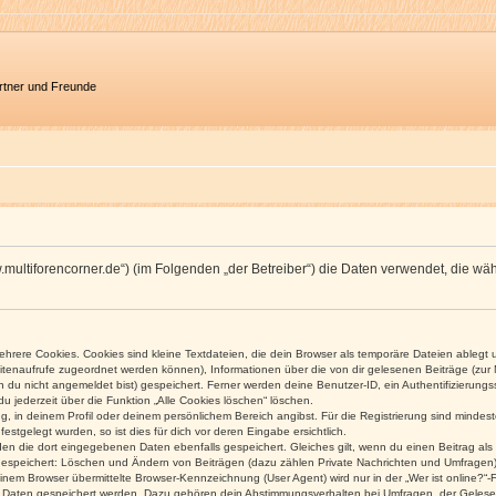
artner und Freunde
/www.multiforencorner.de“) (im Folgenden „der Betreiber“) die Daten verwendet, di
rere Cookies. Cookies sind kleine Textdateien, die dein Browser als temporäre Dateien ablegt 
 Seitenaufrufe zugeordnet werden können), Informationen über die von dir gelesenen Beiträge (zu
n du nicht angemeldet bist) gespeichert. Ferner werden deine Benutzer-ID, ein Authentifizierung
u jederzeit über die Funktion „Alle Cookies löschen“ löschen.
ng, in deinem Profil oder deinem persönlichem Bereich angibst. Für die Registrierung sind mind
stgelegt wurden, so ist dies für dich vor deren Eingabe ersichtlich.
rden die dort eingegebenen Daten ebenfalls gespeichert. Gleiches gilt, wenn du einen Beitrag als
 gespeichert: Löschen und Ändern von Beiträgen (dazu zählen Private Nachrichten und Umfragen)
em Browser übermittelte Browser-Kennzeichnung (User Agent) wird nur in der „Wer ist online?“-F
re Daten gespeichert werden. Dazu gehören dein Abstimmungsverhalten bei Umfragen, der Gelesen