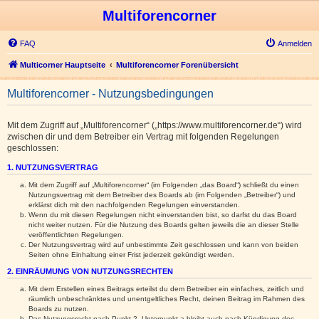
Multiforencorner
FAQ
Anmelden
Multicorner Hauptseite
Multiforencorner Forenübersicht
Multiforencorner - Nutzungsbedingungen
Mit dem Zugriff auf „Multiforencorner“ („https://www.multiforencorner.de“) wird
zwischen dir und dem Betreiber ein Vertrag mit folgenden Regelungen
geschlossen:
1. NUTZUNGSVERTRAG
Mit dem Zugriff auf „Multiforencorner“ (im Folgenden „das Board“) schließt du einen
Nutzungsvertrag mit dem Betreiber des Boards ab (im Folgenden „Betreiber“) und
erklärst dich mit den nachfolgenden Regelungen einverstanden.
Wenn du mit diesen Regelungen nicht einverstanden bist, so darfst du das Board
nicht weiter nutzen. Für die Nutzung des Boards gelten jeweils die an dieser Stelle
veröffentlichten Regelungen.
Der Nutzungsvertrag wird auf unbestimmte Zeit geschlossen und kann von beiden
Seiten ohne Einhaltung einer Frist jederzeit gekündigt werden.
2. EINRÄUMUNG VON NUTZUNGSRECHTEN
Mit dem Erstellen eines Beitrags erteilst du dem Betreiber ein einfaches, zeitlich und
räumlich unbeschränktes und unentgeltliches Recht, deinen Beitrag im Rahmen des
Boards zu nutzen.
Das Nutzungsrecht nach Punkt 2, Unterpunkt a bleibt auch nach Kündigung des