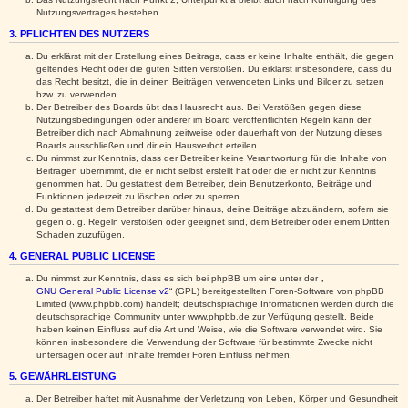
Nutzungsvertrages bestehen.
3. PFLICHTEN DES NUTZERS
Du erklärst mit der Erstellung eines Beitrags, dass er keine Inhalte enthält, die gegen
geltendes Recht oder die guten Sitten verstoßen. Du erklärst insbesondere, dass du
das Recht besitzt, die in deinen Beiträgen verwendeten Links und Bilder zu setzen
bzw. zu verwenden.
Der Betreiber des Boards übt das Hausrecht aus. Bei Verstößen gegen diese
Nutzungsbedingungen oder anderer im Board veröffentlichten Regeln kann der
Betreiber dich nach Abmahnung zeitweise oder dauerhaft von der Nutzung dieses
Boards ausschließen und dir ein Hausverbot erteilen.
Du nimmst zur Kenntnis, dass der Betreiber keine Verantwortung für die Inhalte von
Beiträgen übernimmt, die er nicht selbst erstellt hat oder die er nicht zur Kenntnis
genommen hat. Du gestattest dem Betreiber, dein Benutzerkonto, Beiträge und
Funktionen jederzeit zu löschen oder zu sperren.
Du gestattest dem Betreiber darüber hinaus, deine Beiträge abzuändern, sofern sie
gegen o. g. Regeln verstoßen oder geeignet sind, dem Betreiber oder einem Dritten
Schaden zuzufügen.
4. GENERAL PUBLIC LICENSE
Du nimmst zur Kenntnis, dass es sich bei phpBB um eine unter der „
GNU General Public License v2
“ (GPL) bereitgestellten Foren-Software von phpBB
Limited (www.phpbb.com) handelt; deutschsprachige Informationen werden durch die
deutschsprachige Community unter www.phpbb.de zur Verfügung gestellt. Beide
haben keinen Einfluss auf die Art und Weise, wie die Software verwendet wird. Sie
können insbesondere die Verwendung der Software für bestimmte Zwecke nicht
untersagen oder auf Inhalte fremder Foren Einfluss nehmen.
5. GEWÄHRLEISTUNG
Der Betreiber haftet mit Ausnahme der Verletzung von Leben, Körper und Gesundheit