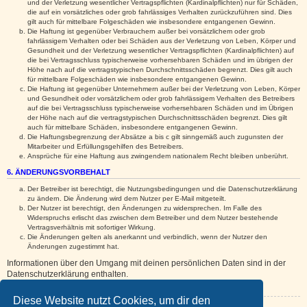
und der Verletzung wesentlicher Vertragspflichten (Kardinalpflichten) nur für Schäden,
die auf ein vorsätzliches oder grob fahrlässiges Verhalten zurückzuführen sind. Dies
gilt auch für mittelbare Folgeschäden wie insbesondere entgangenen Gewinn.
Die Haftung ist gegenüber Verbrauchern außer bei vorsätzlichem oder grob
fahrlässigem Verhalten oder bei Schäden aus der Verletzung von Leben, Körper und
Gesundheit und der Verletzung wesentlicher Vertragspflichten (Kardinalpflichten) auf
die bei Vertragsschluss typischerweise vorhersehbaren Schäden und im übrigen der
Höhe nach auf die vertragstypischen Durchschnittsschäden begrenzt. Dies gilt auch
für mittelbare Folgeschäden wie insbesondere entgangenen Gewinn.
Die Haftung ist gegenüber Unternehmern außer bei der Verletzung von Leben, Körper
und Gesundheit oder vorsätzlichem oder grob fahrlässigem Verhalten des Betreibers
auf die bei Vertragsschluss typischerweise vorhersehbaren Schäden und im Übrigen
der Höhe nach auf die vertragstypischen Durchschnittsschäden begrenzt. Dies gilt
auch für mittelbare Schäden, insbesondere entgangenen Gewinn.
Die Haftungsbegrenzung der Absätze a bis c gilt sinngemäß auch zugunsten der
Mitarbeiter und Erfüllungsgehilfen des Betreibers.
Ansprüche für eine Haftung aus zwingendem nationalem Recht bleiben unberührt.
6. ÄNDERUNGSVORBEHALT
Der Betreiber ist berechtigt, die Nutzungsbedingungen und die Datenschutzerklärung
zu ändern. Die Änderung wird dem Nutzer per E-Mail mitgeteilt.
Der Nutzer ist berechtigt, den Änderungen zu widersprechen. Im Falle des
Widerspruchs erlischt das zwischen dem Betreiber und dem Nutzer bestehende
Vertragsverhältnis mit sofortiger Wirkung.
Die Änderungen gelten als anerkannt und verbindlich, wenn der Nutzer den
Änderungen zugestimmt hat.
Informationen über den Umgang mit deinen persönlichen Daten sind in der
Datenschutzerklärung enthalten.
Diese Website nutzt Cookies, um dir den