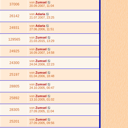
von
Zumsel
37006
20.09.2007, 11:04
von
Adaria
26142
21.07.2007, 23:25
von
Adaria
24931
27.06.2006, 11:51
von
Zumsel
129565
21.03.2015, 13:29
von
Zumsel
24925
16.09.2007, 14:58
von
Zumsel
24300
24.04.2006, 22:23
von
Zumsel
25197
01.04.2006, 18:48
von
Zumsel
28805
24.10.2005, 00:47
von
Zumsel
25892
13.10.2005, 01:02
von
Zumsel
28305
27.09.2005, 11:04
von
Zumsel
25201
27.09.2005, 09:56