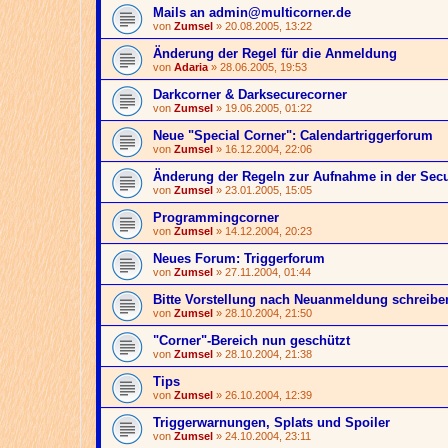
Mails an admin@multicorner.de
von
Zumsel
» 20.08.2005, 13:22
Änderung der Regel für die Anmeldung
von
Adaria
» 28.06.2005, 19:53
Darkcorner & Darksecurecorner
von
Zumsel
» 19.06.2005, 01:22
Neue "Special Corner": Calendartriggerforum
von
Zumsel
» 16.12.2004, 22:06
Änderung der Regeln zur Aufnahme in der Sec
von
Zumsel
» 23.01.2005, 15:05
Programmingcorner
von
Zumsel
» 14.12.2004, 20:23
Neues Forum: Triggerforum
von
Zumsel
» 27.11.2004, 01:44
Bitte Vorstellung nach Neuanmeldung schreibe
von
Zumsel
» 28.10.2004, 21:50
"Corner"-Bereich nun geschützt
von
Zumsel
» 28.10.2004, 21:38
Tips
von
Zumsel
» 26.10.2004, 12:39
Triggerwarnungen, Splats und Spoiler
von
Zumsel
» 24.10.2004, 23:11