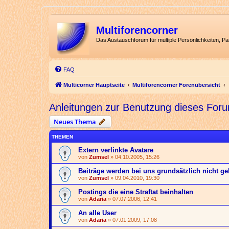
Multiforencorner
Das Austauschforum für multiple Persönlichkeiten, P
FAQ
Multicorner Hauptseite
Multiforencorner Forenübersicht
Anleitungen zur Benutzung dieses For
Neues Thema
THEMEN
Extern verlinkte Avatare
von
Zumsel
» 04.10.2005, 15:26
Beiträge werden bei uns grundsätzlich nicht ge
von
Zumsel
» 09.04.2010, 19:30
Postings die eine Straftat beinhalten
von
Adaria
» 07.07.2006, 12:41
An alle User
von
Adaria
» 07.01.2009, 17:08