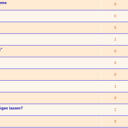
leme
0
0
0
1
n"
0
0
0
1
0
eigen lassen?
1
0