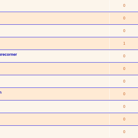
0
0
0
1
urecorner
0
0
0
n
0
0
0
0