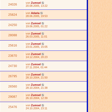
von
Zumsel
24026
20.08.2005, 13:22
von
Adaria
25824
28.06.2005, 19:53
von
Zumsel
24250
19.06.2005, 01:22
von
Zumsel
28088
26.03.2005, 11:01
von
Zumsel
25616
23.01.2005, 15:05
von
Zumsel
23670
14.12.2004, 20:23
von
Zumsel
24730
27.11.2004, 01:44
von
Zumsel
26795
28.10.2004, 21:50
von
Zumsel
26560
28.10.2004, 21:38
von
Zumsel
29087
26.10.2004, 12:39
von
Zumsel
25476
24.10.2004, 23:11