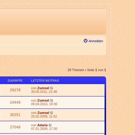
Anmelden
28 Themen • Seite
1
von
1
ZUGRIFFE
LETZTER BEITRAG
von
Zumsel
29278
30.05.2011, 21:48
von
Zumsel
24449
09.04.2010, 19:30
von
Zumsel
30251
20.02.2009, 11:52
von
Adaria
27048
07.01.2009, 17:30