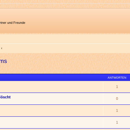
artner und Freunde
ums
ANTWORTEN
1
löscht
0
1
1