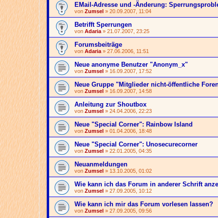
EMail-Adresse und -Änderung: Sperrungsprob
von
Zumsel
» 20.09.2007, 11:04
Betrifft Sperrungen
von
Adaria
» 21.07.2007, 23:25
Forumsbeiträge
von
Adaria
» 27.06.2006, 11:51
Neue anonyme Benutzer "Anonym_x"
von
Zumsel
» 16.09.2007, 17:52
Neue Gruppe "Mitglieder nicht-öffentliche Fore
von
Zumsel
» 16.09.2007, 14:58
Anleitung zur Shoutbox
von
Zumsel
» 24.04.2006, 22:23
Neue "Special Corner": Rainbow Island
von
Zumsel
» 01.04.2006, 18:48
Neue "Special Corner": Unosecurecorner
von
Zumsel
» 22.01.2005, 04:35
Neuanmeldungen
von
Zumsel
» 13.10.2005, 01:02
Wie kann ich das Forum in anderer Schrift anz
von
Zumsel
» 27.09.2005, 10:12
Wie kann ich mir das Forum vorlesen lassen?
von
Zumsel
» 27.09.2005, 09:56