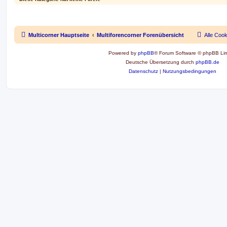
Multicorner Hauptseite
Multiforencorner Forenübersicht
Alle Coo
Powered by
phpBB
® Forum Software © phpBB Lim
Deutsche Übersetzung durch
phpBB.de
Datenschutz
|
Nutzungsbedingungen