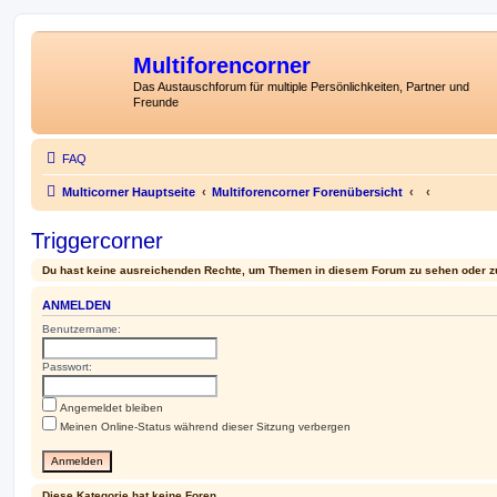
Multiforencorner
Das Austauschforum für multiple Persönlichkeiten, Partner und
Freunde
FAQ
Multicorner Hauptseite
Multiforencorner Forenübersicht
Triggercorner
Du hast keine ausreichenden Rechte, um Themen in diesem Forum zu sehen oder z
ANMELDEN
Benutzername:
Passwort:
Angemeldet bleiben
Meinen Online-Status während dieser Sitzung verbergen
Diese Kategorie hat keine Foren.